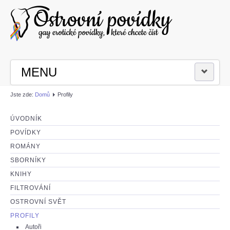
MENU
Jste zde:
Domů
Profily
PŘIHLÁSIT SE
ÚVODNÍK
ČÍST POVÍDKY
POVÍDKY
ROMÁNY
NAPSAT POVÍDKU
SBORNÍKY
KNIHY
FILTROVÁNÍ
OSTROVNÍ SVĚT
PROFILY
Autoři