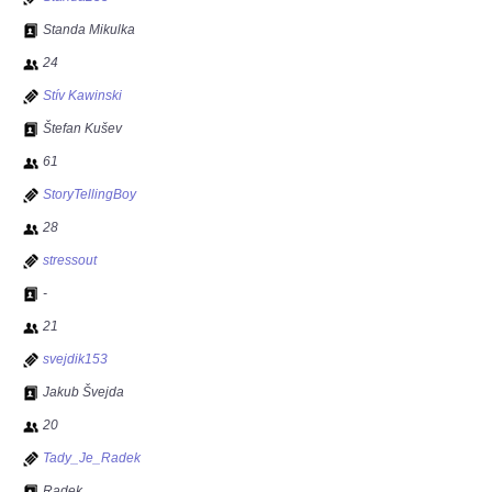
Standa Mikulka
24
Stív Kawinski
Štefan Kušev
61
StoryTellingBoy
28
stressout
-
21
svejdik153
Jakub Švejda
20
Tady_Je_Radek
Radek