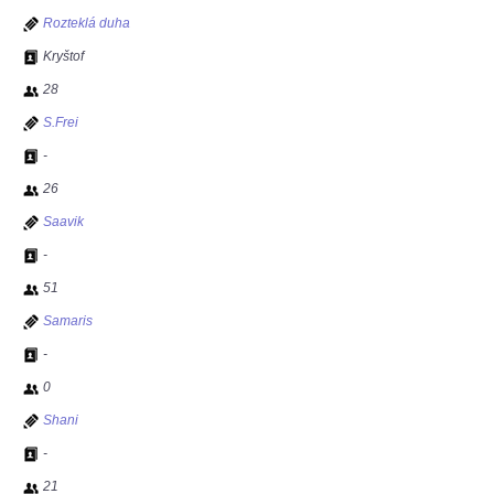
Rozteklá duha
Kryštof
28
S.Frei
-
26
Saavik
-
51
Samaris
-
0
Shani
-
21