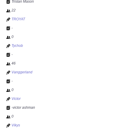
Tristan Mason
22
TROYAT
-
0
Tychob
-
46
Vanggerland
-
0
Victor
-victor ashman
0
Vikys