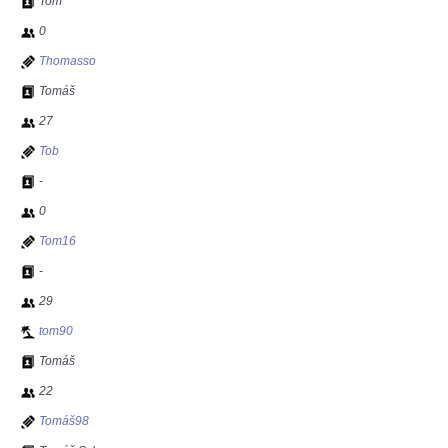
Tom
0
Thomasso
Tomáš
27
Tob
-
0
Tom16
-
29
tom90
Tomáš
22
Tomáš98