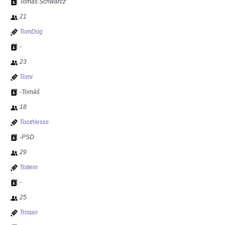
Tomáš Schwarcz
21
TomDog
-
23
Tomi
-Tomáš
18
Toothlesss
-PSD
29
Tottem
-
25
Tristan