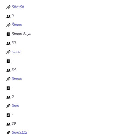
SilvaSil
0
Šimon
Simon Says
30
since
-
34
Sinme
-
0
Sion
-
29
Sion3112