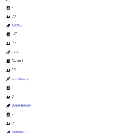
-
30
skrz82
Jiří
39
sloth
David L.
23
snowberry
-
0
SoulMelody
-
0
Standa233