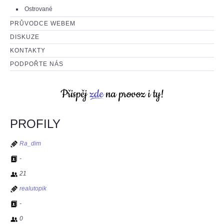
Ostrované
PRŮVODCE WEBEM
DISKUZE
KONTAKTY
PODPOŘTE NÁS
PROFILY
Ra_dim
-
21
realutopik
-
0