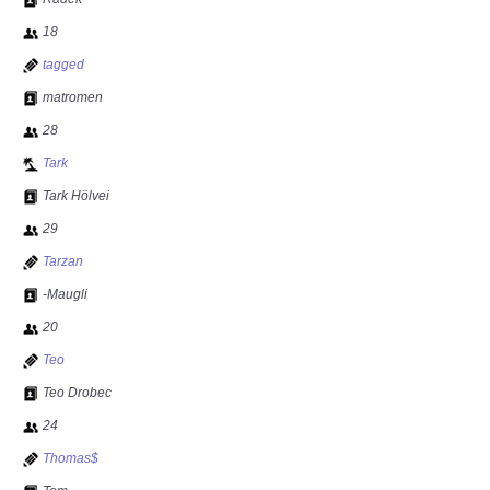
18
tagged
matromen
28
Tark
Tark Hölvei
29
Tarzan
-Maugli
20
Teo
Teo Drobec
24
Thomas$