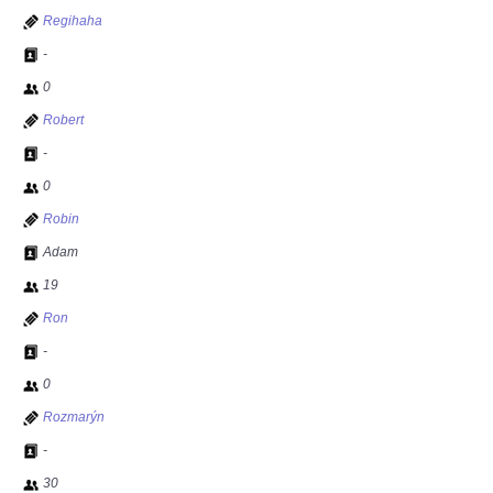
Regihaha
-
0
Robert
-
0
Robin
Adam
19
Ron
-
0
Rozmarýn
-
30