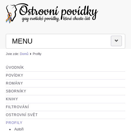
MENU
Jste zde:
Domů
Profily
PŘIHLÁSIT SE
ÚVODNÍK
ČÍST POVÍDKY
POVÍDKY
ROMÁNY
NAPSAT POVÍDKU
SBORNÍKY
KNIHY
FILTROVÁNÍ
OSTROVNÍ SVĚT
PROFILY
Autoři